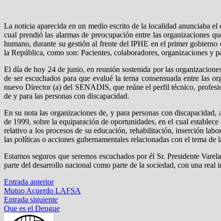
La noticia aparecida en un medio escrito de la localidad anunciaba el
cual prendió las alarmas de preocupación entre las organizaciones q
humano, durante su gestión al frente del IPHE en el primer gobierno 
la República, como son: Pacientes, colaboradores, organizaciones y pa
El día de hoy 24 de junio, en reunión sostenida por las organizaci
de ser escuchados para que evalué la terna consensuada entre las o
nuevo Director (a) del SENADIS, que reúne el perfil técnico, profesio
de y para las personas con discapacidad.
En su nota las organizaciones de, y para personas con discapacidad,
de 1999, sobre la equiparación de oportunidades, en el cual establece 
relativo a los procesos de su educación, rehabilitación, inserción la
las políticas o acciones gubernamentales relacionadas con el tema d
Estamos seguros que seremos escuchados por él Sr. Presidente Varela
parte del desarrollo nacional como parte de la sociedad, con una real i
Navegación
Entrada
Entrada anterior
anterior:
Mutuo Acuerdo LAFSA
de
Entrada
Entrada siguiente
entradas
siguiente:
Que es el Dengue