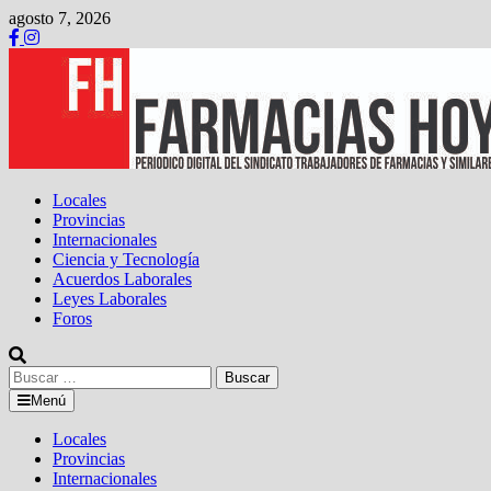
Saltar
agosto 7, 2026
al
contenido
Locales
Provincias
Internacionales
Ciencia y Tecnología
Acuerdos Laborales
Leyes Laborales
Foros
Buscar:
Menú
Locales
Provincias
Internacionales