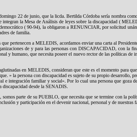
 domingo 22 de junio, que la licda. Bertilda Córdoba sería nombra como
ue integran la Mesa de Análisis de leyes sobre la discapacidad ( MELED
democrático ( 90-94), la obligaron a RENUNCIAR, por solicitud unánime
dres de familia.
ones que pertenecen a MELEDIS, acordamos enviar una carta al Preside
rganizaciones de y para las personas con DISCAPACIDAD, con la final
nal y humano, que necesita poseer el nuevo rector de las políticas de i
 aglutinadas en MELEDIS, consideran que este es el momento para que se
que. » la persona con discapacidad es sujeto de su propio desarrollo, pr
boral e integración familiar y social». Por lo cual una persona que goza
e la discapacidad desde la SENADIS.
, somos parte de su PUEBLO, que necesita que se termine con la polític
nclusión y participación en el devenir nacional, personal y de nuestras f