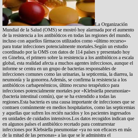
La Organización
Mundial de la Salud (OMS) se mostró hoy alarmada por el aumento
de la resistencia a los antibióticos en todas las regiones del mundo,
incluso con aquellos fármacos utilizados como «último recurso»
para tratar infecciones potencialmente mortales.Según un estudio
coordinado por la OMS con datos de 114 países y presentado hoy
en Ginebra, el primero sobre la resistencia a los antibióticos a escala
global, esta realidad afecta a muchos agentes infecciosos, aunque el
informe se centra en un grupo de bacterias responsables de
infecciones comunes como las urinarias, la septicemia, la diarrea, la
neumonía y la gonorrea.Además, se confirma la resistencia a los
antibióticos carbapenémicos, último recurso terapéutico para
infecciones potencialmente mortales por «Klebsiella pneumoniae»
(bacteria intestinal común), que se ha extendido a todas las
regiones.Esta bacteria es una causa importante de infecciones que se
contraen comúnmente en medios hospitalarios, como las septicemias
y aquellas que sufren los recién nacidos y los pacientes ingresados
en unidades de cuidados intensivos.Los datos recogidos indican que
en algunos países el antibiótico recetado para contrarrestar
infecciones por Klebsiella pneumoniae «ya no son eficaces en más
de la mitad de las personas» a las que se le administra el