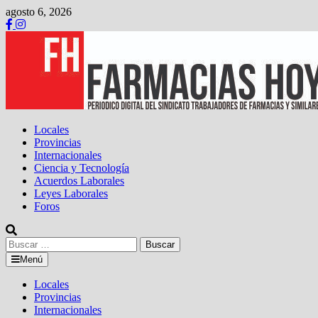
Saltar
agosto 6, 2026
al
contenido
Locales
Provincias
Internacionales
Ciencia y Tecnología
Acuerdos Laborales
Leyes Laborales
Foros
Buscar:
Menú
Locales
Provincias
Internacionales