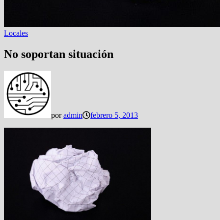
Locales
No soportan situación
por
admin
febrero 5, 2013