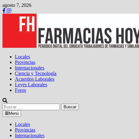
Saltar
agosto 7, 2026
al
contenido
Locales
Provincias
Internacionales
Ciencia y Tecnología
Acuerdos Laborales
Leyes Laborales
Foros
Buscar:
Menú
Locales
Provincias
Internacionales