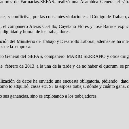
ajadores de Farmacias-SEFAS- realizó una Asamblea General el sáb
.
ble, y conflictiva, por las constantes violaciones al Código de Trabajo
el compañero Alexis Castillo, Cayetano Flores y José Barrios explica
la dignidad y honra de los trabajadores.
ación del Ministerio de Trabajo y Desarrollo Laboral, además se ha in
des de la empresa.
retario General del SEFAS, compañero MARIO SERRANO y otros dirige
de febrero de 2013 a la una de la tarde y de no haber el quorum, se pr
alización de datos ha enviado una encuesta obligatoria, pidiendo datos
 lo adquirió, casas etc. Si la esposa trabaja, dónde y cuánto gana, ce
sus ganancias, sino es explotando a los trabajadores.