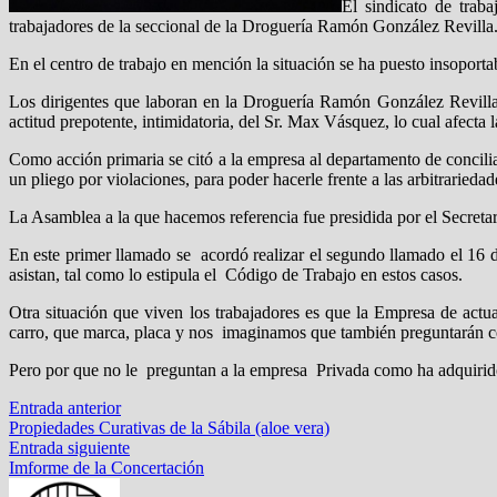
El sindicato de trab
trabajadores de la seccional de la Droguería Ramón González Revilla
En el centro de trabajo en mención la situación se ha puesto insoporta
Los dirigentes que laboran en la Droguería Ramón González Revilla, 
actitud prepotente, intimidatoria, del Sr. Max Vásquez, lo cual afecta 
Como acción primaria se citó a la empresa al departamento de concili
un pliego por violaciones, para poder hacerle frente a las arbitrarieda
La Asamblea a la que hacemos referencia fue presidida por el Sec
En este primer llamado se acordó realizar el segundo llamado el 16 
asistan, tal como lo estipula el Código de Trabajo en estos casos.
Otra situación que viven los trabajadores es que la Empresa de actu
carro, que marca, placa y nos imaginamos que también preguntarán como
Pero por que no le preguntan a la empresa Privada como ha adquirido 
Navegación
Entrada
Entrada anterior
anterior:
Propiedades Curativas de la Sábila (aloe vera)
de
Entrada
Entrada siguiente
entradas
siguiente:
Imforme de la Concertación