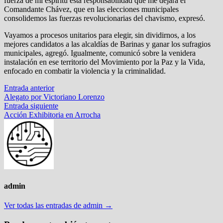
fuerza de mi espíritu esta responsabilidad que me dejara el
Comandante Chávez, que en las elecciones municipales
consolidemos las fuerzas revolucionarias del chavismo, expresó.
Vayamos a procesos unitarios para elegir, sin dividirnos, a los
mejores candidatos a las alcaldías de Barinas y ganar los sufragios
municipales, agregó. Igualmente, comunicó sobre la venidera
instalación en ese territorio del Movimiento por la Paz y la Vida,
enfocado en combatir la violencia y la criminalidad.
Navegación
Entrada
Entrada anterior
anterior:
Alegato por Victoriano Lorenzo
de
Entrada
Entrada siguiente
entradas
siguiente:
Acción Exhibitoria en Arrocha
admin
Ver todas las entradas de admin →