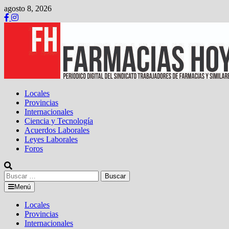
Saltar
agosto 8, 2026
al
contenido
Locales
Provincias
Internacionales
Ciencia y Tecnología
Acuerdos Laborales
Leyes Laborales
Foros
Buscar:
Menú
Locales
Provincias
Internacionales