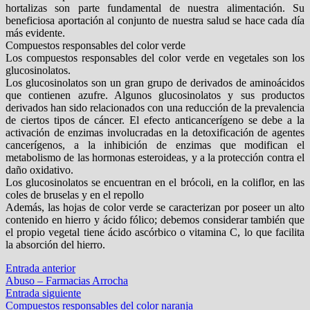
hortalizas son parte fundamental de nuestra alimentación. Su
beneficiosa aportación al conjunto de nuestra salud se hace cada día
más evidente.
Compuestos responsables del color verde
Los compuestos responsables del color verde en vegetales son los
glucosinolatos.
Los glucosinolatos son un gran grupo de derivados de aminoácidos
que contienen azufre. Algunos glucosinolatos y sus productos
derivados han sido relacionados con una reducción de la prevalencia
de ciertos tipos de cáncer. El efecto anticancerígeno se debe a la
activación de enzimas involucradas en la detoxificación de agentes
cancerígenos, a la inhibición de enzimas que modifican el
metabolismo de las hormonas esteroideas, y a la protección contra el
daño oxidativo.
Los glucosinolatos se encuentran en el brócoli, en la coliflor, en las
coles de bruselas y en el repollo
Además, las hojas de color verde se caracterizan por poseer un alto
contenido en hierro y ácido fólico; debemos considerar también que
el propio vegetal tiene ácido ascórbico o vitamina C, lo que facilita
la absorción del hierro.
Navegación
Entrada
Entrada anterior
anterior:
Abuso – Farmacias Arrocha
de
Entrada
Entrada siguiente
entradas
siguiente:
Compuestos responsables del color naranja