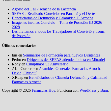
Agosto del 1 al 7 semana de la Lactancia
SEFAS a Realizado Convivios en Panamá y el Oeste
Beneficiarios de Defunción y Calamidad F. Arrocha
Imagenes ineditas Convivio – Toma de Posesión JD 2026-
2028
Les invitamos a todos los Trabajadores al Convivió y Toma
de Posesión
Últimos comentarios
luis
en
Seminarios de Formación para nuevos Dirigentes
Pedro
en
Dirigentes del SEFAS atienden boleta en Mitradel
Rony
en
Cumplimos 53 Aniversario
Alan Cordero
en
Asamblea Generales Farmacias Arrocha
David, Chiriquí
XRdap
en
Beneficiarios de Cláusula Defunción y Calamidad
Farmacias Arrocha
Copyright © 2026
Farmacias Hoy
. Funciona con
WordPress
y
Bam
.