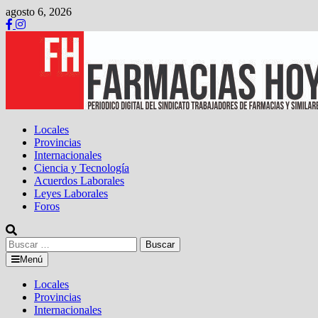
Saltar
agosto 6, 2026
al
contenido
Locales
Provincias
Internacionales
Ciencia y Tecnología
Acuerdos Laborales
Leyes Laborales
Foros
Buscar:
Menú
Locales
Provincias
Internacionales