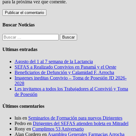
para la próxima vez que comente.
Buscar Noticias
Buscar:
Ultimas entradas
Agosto del 1 al 7 semana de la Lactancia
SEFAS a Realizado Convivios en Panamá y el Oeste
Beneficiarios de Defunción y Calamidad F. Arrocha
Imagenes ineditas Convivio – Toma de Posesión JD 2026-
2028
Les invitamos a todos los Trabajadores al Convivió y Toma
de Posesión
Últimos comentarios
luis
en
Seminarios de Formación para nuevos Dirigentes
Pedro
en
Dirigentes del SEFAS atienden boleta en Mitradel
Rony
en
Cumplimos 53 Aniversario
Alan Cordero
en
Asamblea Generales Farmacias Arrocha