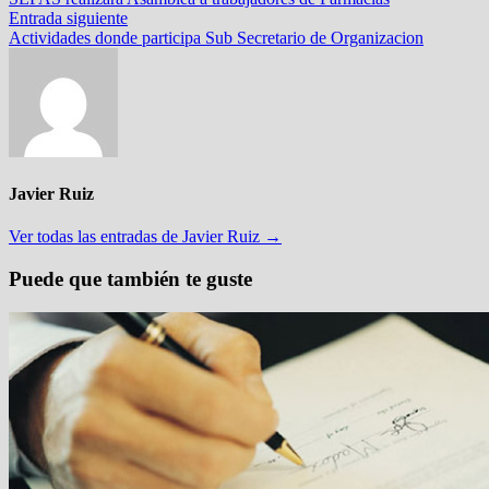
de
Entrada
Entrada siguiente
entradas
siguiente:
Actividades donde participa Sub Secretario de Organizacion
Javier Ruiz
Ver todas las entradas de Javier Ruiz →
Puede que también te guste