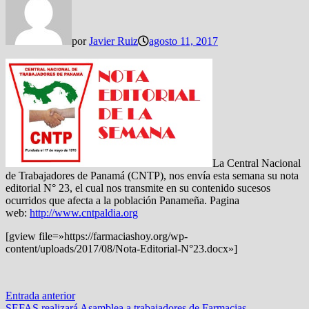
por
Javier Ruiz
agosto 11, 2017
La Central Nacional
de Trabajadores de Panamá (CNTP), nos envía esta semana su nota
editorial N° 23, el cual nos transmite en su contenido sucesos
ocurridos que afecta a la población Panameña. Pagina
web:
http://www.cntpaldia.org
[gview file=»https://farmaciashoy.org/wp-
content/uploads/2017/08/Nota-Editorial-N°23.docx»]
Navegación
Entrada
Entrada anterior
anterior:
SEFAS realizará Asamblea a trabajadores de Farmacias