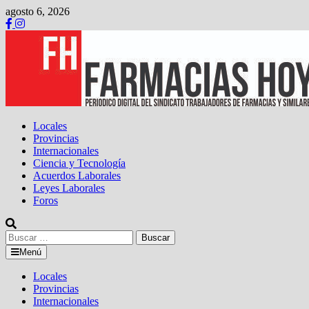
Saltar
agosto 6, 2026
al
contenido
Locales
Provincias
Internacionales
Ciencia y Tecnología
Acuerdos Laborales
Leyes Laborales
Foros
Buscar:
Menú
Locales
Provincias
Internacionales