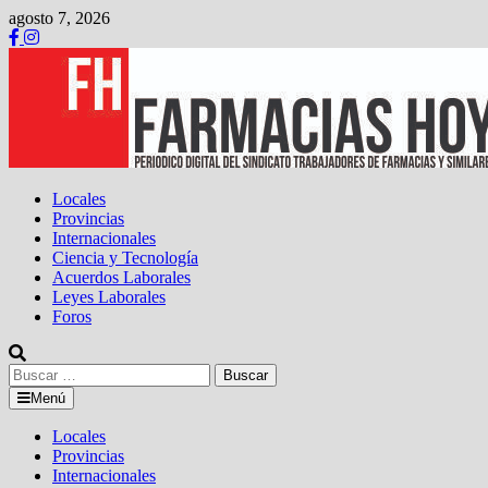
Saltar
agosto 7, 2026
al
contenido
Locales
Provincias
Internacionales
Ciencia y Tecnología
Acuerdos Laborales
Leyes Laborales
Foros
Buscar:
Menú
Locales
Provincias
Internacionales