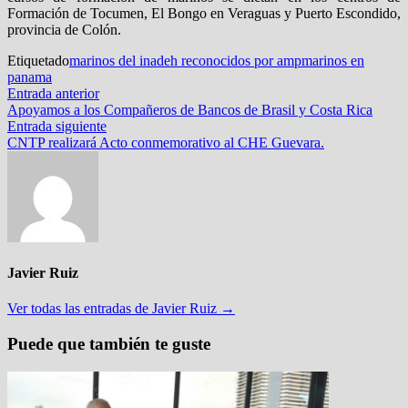
Formación de Tocumen, El Bongo en Veraguas y Puerto Escondido,
provincia de Colón.
Etiquetado
marinos del inadeh reconocidos por amp
marinos en
panama
Navegación
Entrada
Entrada anterior
anterior:
Apoyamos a los Compañeros de Bancos de Brasil y Costa Rica
de
Entrada
Entrada siguiente
entradas
siguiente:
CNTP realizará Acto conmemorativo al CHE Guevara.
Javier Ruiz
Ver todas las entradas de Javier Ruiz →
Puede que también te guste