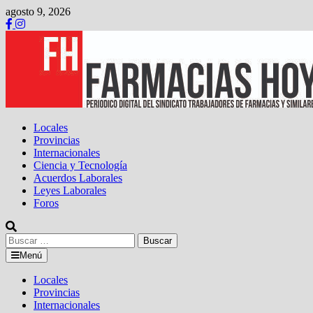
Saltar
agosto 9, 2026
al
contenido
Locales
Provincias
Internacionales
Ciencia y Tecnología
Acuerdos Laborales
Leyes Laborales
Foros
Buscar:
Menú
Locales
Provincias
Internacionales