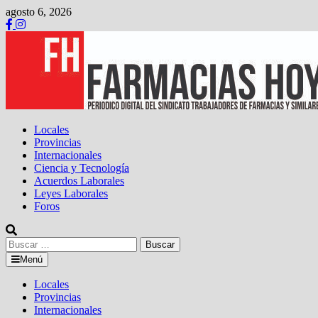
Saltar
agosto 6, 2026
al
contenido
Locales
Provincias
Internacionales
Ciencia y Tecnología
Acuerdos Laborales
Leyes Laborales
Foros
Buscar:
Menú
Locales
Provincias
Internacionales