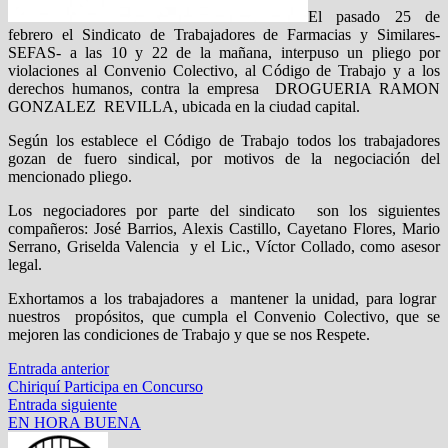
El pasado 25 de
febrero el Sindicato de Trabajadores de Farmacias y Similares-
SEFAS- a las 10 y 22 de la mañana, interpuso un pliego por
violaciones al Convenio Colectivo, al Código de Trabajo y a los
derechos humanos, contra la empresa DROGUERIA RAMON
GONZALEZ REVILLA, ubicada en la ciudad capital.
Según los establece el Código de Trabajo todos los trabajadores
gozan de fuero sindical, por motivos de la negociación del
mencionado pliego.
Los negociadores por parte del sindicato son los siguientes
compañeros: José Barrios, Alexis Castillo, Cayetano Flores, Mario
Serrano, Griselda Valencia y el Lic., Víctor Collado, como asesor
legal.
Exhortamos a los trabajadores a mantener la unidad, para lograr
nuestros propósitos, que cumpla el Convenio Colectivo, que se
mejoren las condiciones de Trabajo y que se nos Respete.
Navegación
Entrada
Entrada anterior
anterior:
Chiriquí Participa en Concurso
de
Entrada
Entrada siguiente
entradas
siguiente:
EN HORA BUENA