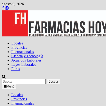
Saltar
agosto 9, 2026
al
contenido
Locales
Provincias
Internacionales
Ciencia y Tecnología
Acuerdos Laborales
Leyes Laborales
Foros
Buscar:
Menú
Locales
Provincias
Internacionales