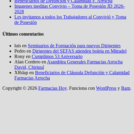
Beneficiarios de Defunción y Calamidad F. Arrocha
Imagenes ineditas Convivio – Toma de Posesión JD 2026-
2028
Les invitamos a todos los Trabajadores al Convivió y Toma
de Posesión
Últimos comentarios
luis
en
Seminarios de Formación para nuevos Dirigentes
Pedro
en
Dirigentes del SEFAS atienden boleta en Mitradel
Rony
en
Cumplimos 53 Aniversario
Alan Cordero
en
Asamblea Generales Farmacias Arrocha
David, Chiriquí
XRdap
en
Beneficiarios de Cláusula Defunción y Calamidad
Farmacias Arrocha
Copyright © 2026
Farmacias Hoy
. Funciona con
WordPress
y
Bam
.