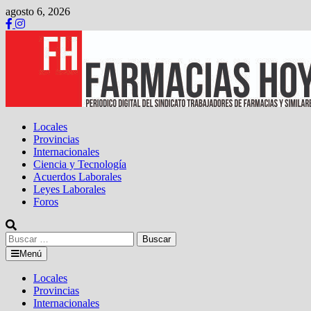
Saltar
agosto 6, 2026
al
contenido
Locales
Provincias
Internacionales
Ciencia y Tecnología
Acuerdos Laborales
Leyes Laborales
Foros
Buscar:
Menú
Locales
Provincias
Internacionales