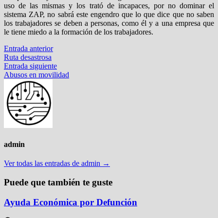
uso de las mismas y los trató de incapaces, por no dominar el
sistema ZAP, no sabrá este engendro que lo que dice que no saben
los trabajadores se deben a personas, como él y a una empresa que
le tiene miedo a la formación de los trabajadores.
Navegación
Entrada
Entrada anterior
anterior:
Ruta desastrosa
de
Entrada
Entrada siguiente
entradas
siguiente:
Abusos en movilidad
admin
Ver todas las entradas de admin →
Puede que también te guste
Ayuda Económica por Defunción