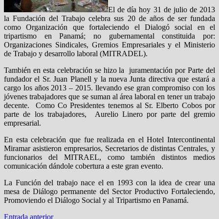
El de día hoy 31 de julio de 2013
la Fundación del Trabajo celebra sus 20 de años de ser fundada
como Organización que fortaleciendo el Dialogó social en el
tripartismo en Panamá; no gubernamental constituida por:
Organizaciones Sindicales, Gremios Empresariales y el Ministerio
de Trabajo y desarrollo laboral (MITRADEL).
También en esta celebración se hizo la juramentación por Parte del
fundador el Sr. Juan Planell y la nueva Junta directiva que estará a
cargo los años 2013 – 2015. llevando ese gran compromiso con los
jóvenes trabajadores que se suman al área laboral en tener un trabajo
decente. Como Co Presidentes tenemos al Sr. Elberto Cobos por
parte de los trabajadores, Aurelio Linero por parte del gremio
empresarial.
En esta celebración que fue realizada en el Hotel Intercontinental
Miramar asistieron empresarios, Secretarios de distintas Centrales, y
funcionarios del MITRAEL, como también distintos medios
comunicación dándole cobertura a este gran evento.
La Función del trabajo nace el en 1993 con la idea de crear una
mesa de Diálogo permanente del Sector Productivo Fortaleciendo,
Promoviendo el Diálogo Social y al Tripartismo en Panamá.
Navegación
Entrada
Entrada anterior