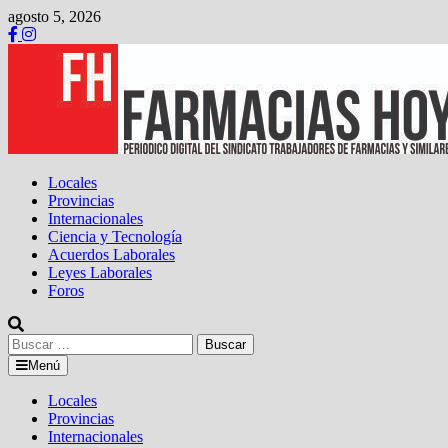
Saltar
agosto 5, 2026
al
contenido
Locales
Provincias
Internacionales
Ciencia y Tecnología
Acuerdos Laborales
Leyes Laborales
Foros
Buscar:
Menú
Locales
Provincias
Internacionales