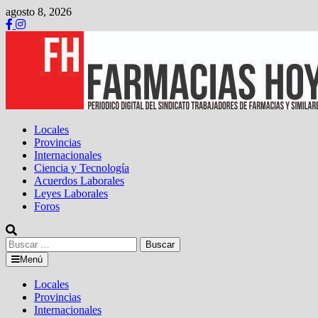
Saltar
agosto 8, 2026
al
contenido
Locales
Provincias
Internacionales
Ciencia y Tecnología
Acuerdos Laborales
Leyes Laborales
Foros
Buscar:
Menú
Locales
Provincias
Internacionales