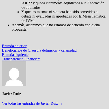
la # 22 y queda claramente adjudicada a la Asociación
de Jubilados.
Y que las mismas ni siquiera han sido sometidas a
debate ni evaluadas ni aprobadas por la Mesa Temática
de IVM.
Además, aclaramos que no estamos de acuerdo con dicha
propuesta.
Navegación
Entrada
Entrada anterior
anterior:
Beneficiarios de Clausula defunsion y calamidad
de
Entrada
Entrada siguiente
entradas
siguiente:
Transparencia Financiera
Javier Ruiz
Ver todas las entradas de Javier Ruiz →