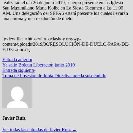
realizarán el día 26 de junio 2019; cuerpo presente en las Iglesia
San Maximiliano María Kolbe en La Siesta Tocumen a las 11:00
AM. Una delegación del SEFAS estará presente los cuales llevarán
una corona y una resolución de duelo.
[gview file=»https://farmaciashoy.org/wp-
content/uploads/2019/06/RESOLUCIÓN-DE-DUELO-PAPA-DE-
FIDEL.docx»]
Navegación
Entrada
Entrada anterior
anterior:
Ya salio Boletín Liberación junio 2019
de
Entrada
Entrada siguiente
entradas
siguiente:
Toma de Posesión de Junta Directiva queda suspendido
Javier Ruiz
Ver todas las entradas de Javier Ruiz →