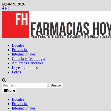
Saltar
agosto 9, 2026
al
contenido
Locales
Provincias
Internacionales
Ciencia y Tecnología
Acuerdos Laborales
Leyes Laborales
Foros
Buscar:
Menú
Locales
Provincias
Internacionales