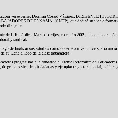
la educadora veragüense, Dionisia Cossio Vásquez, DIRIGEN
DE PANAMA. (CNTP), que dedicó su vida a formar estudiantes 
todo dirigente.
e de la República, Martín Torrijos, en el año 2009; la condecoración
boral y sindical.
go de finalizar sus estudios como docente a nivel universitario inicia 
e su lucha al lado de la clase trabajadora.
ducadores progresistas que fundaron el Frente Reformista de Educado
 grandes virtudes ciudadanas y ejemplar trayectoria social, política y 