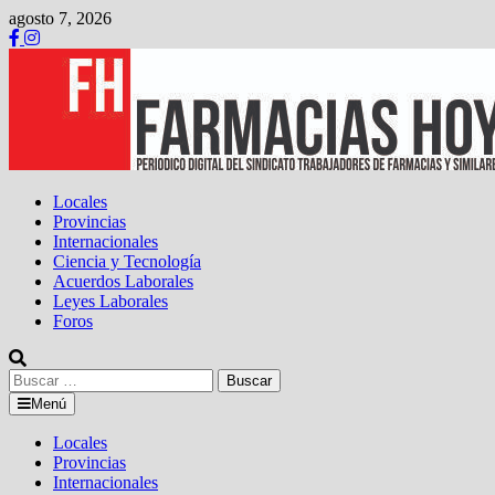
Saltar
agosto 7, 2026
al
contenido
Locales
Provincias
Internacionales
Ciencia y Tecnología
Acuerdos Laborales
Leyes Laborales
Foros
Buscar:
Menú
Locales
Provincias
Internacionales