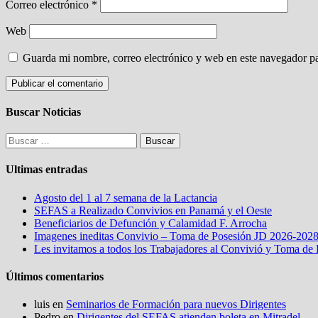
Correo electrónico
*
Web
Guarda mi nombre, correo electrónico y web en este navegador p
Buscar Noticias
Buscar:
Ultimas entradas
Agosto del 1 al 7 semana de la Lactancia
SEFAS a Realizado Convivios en Panamá y el Oeste
Beneficiarios de Defunción y Calamidad F. Arrocha
Imagenes ineditas Convivio – Toma de Posesión JD 2026-202
Les invitamos a todos los Trabajadores al Convivió y Toma de
Últimos comentarios
luis
en
Seminarios de Formación para nuevos Dirigentes
Pedro
en
Dirigentes del SEFAS atienden boleta en Mitradel