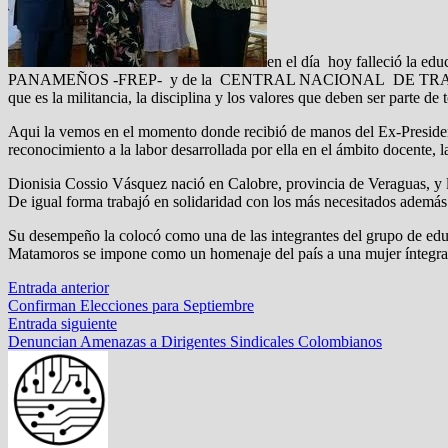
en el día hoy falleció 
PANAMEÑOS -FREP- y de la CENTRAL NACIONAL DE TRABAJADORES 
que es la militancia, la disciplina y los valores que deben ser parte de 
Aqui la vemos en el momento donde recibió de manos del Ex-President
reconocimiento a la labor desarrollada por ella en el ámbito docente, la
Dionisia Cossio Vásquez nació en Calobre, provincia de Veraguas, y lue
De igual forma trabajó en solidaridad con los más necesitados además d
Su desempeño la colocó como una de las integrantes del grupo de e
Matamoros se impone como un homenaje del país a una mujer íntegra, de
Navegación
Entrada
Entrada anterior
anterior:
Confirman Elecciones para Septiembre
de
Entrada
Entrada siguiente
entradas
siguiente:
Denuncian Amenazas a Dirigentes Sindicales Colombianos