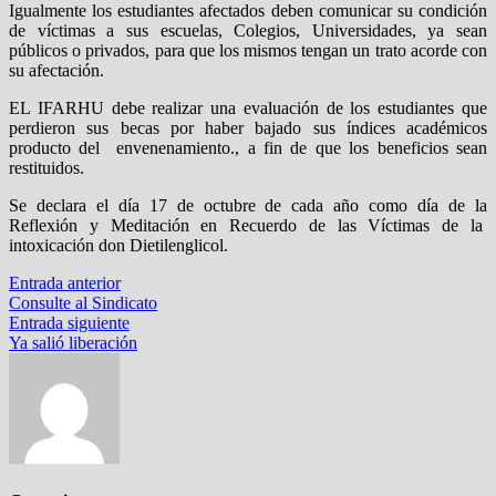
Igualmente los estudiantes afectados deben comunicar su condición
de víctimas a sus escuelas, Colegios, Universidades, ya sean
públicos o privados, para que los mismos tengan un trato acorde con
su afectación.
EL IFARHU debe realizar una evaluación de los estudiantes que
perdieron sus becas por haber bajado sus índices académicos
producto del envenenamiento., a fin de que los beneficios sean
restituidos.
Se declara el día 17 de octubre de cada año como día de la
Reflexión y Meditación en Recuerdo de las Víctimas de la
intoxicación don Dietilenglicol.
Navegación
Entrada
Entrada anterior
anterior:
Consulte al Sindicato
de
Entrada
Entrada siguiente
entradas
siguiente:
Ya salió liberación