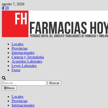
Saltar
agosto 7, 2026
al
contenido
Locales
Provincias
Internacionales
Ciencia y Tecnología
Acuerdos Laborales
Leyes Laborales
Foros
Buscar:
Menú
Locales
Provincias
Internacionales