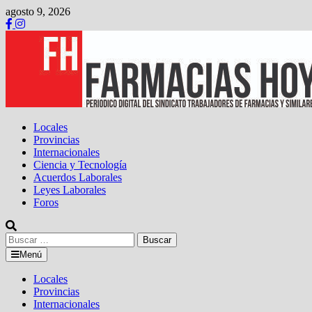
Saltar
agosto 9, 2026
al
contenido
Locales
Provincias
Internacionales
Ciencia y Tecnología
Acuerdos Laborales
Leyes Laborales
Foros
Buscar:
Menú
Locales
Provincias
Internacionales