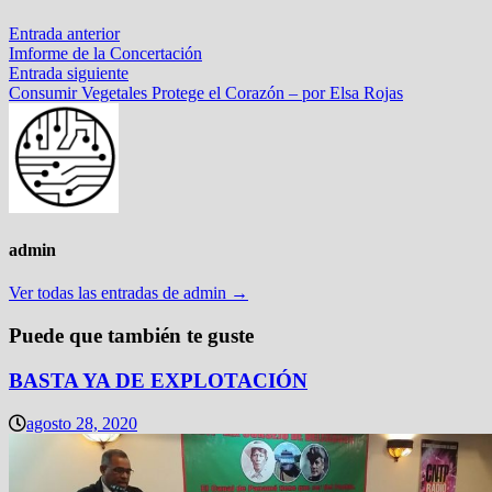
Navegación
Entrada
Entrada anterior
anterior:
Imforme de la Concertación
de
Entrada
Entrada siguiente
entradas
siguiente:
Consumir Vegetales Protege el Corazón – por Elsa Rojas
admin
Ver todas las entradas de admin →
Puede que también te guste
BASTA YA DE EXPLOTACIÓN
agosto 28, 2020