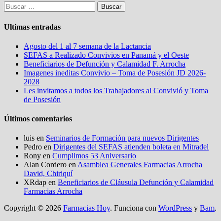
Buscar:
Ultimas entradas
Agosto del 1 al 7 semana de la Lactancia
SEFAS a Realizado Convivios en Panamá y el Oeste
Beneficiarios de Defunción y Calamidad F. Arrocha
Imagenes ineditas Convivio – Toma de Posesión JD 2026-
2028
Les invitamos a todos los Trabajadores al Convivió y Toma
de Posesión
Últimos comentarios
luis
en
Seminarios de Formación para nuevos Dirigentes
Pedro
en
Dirigentes del SEFAS atienden boleta en Mitradel
Rony
en
Cumplimos 53 Aniversario
Alan Cordero
en
Asamblea Generales Farmacias Arrocha
David, Chiriquí
XRdap
en
Beneficiarios de Cláusula Defunción y Calamidad
Farmacias Arrocha
Copyright © 2026
Farmacias Hoy
. Funciona con
WordPress
y
Bam
.