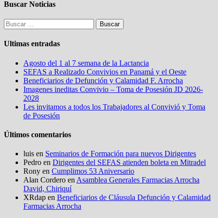
Buscar Noticias
Buscar:
Ultimas entradas
Agosto del 1 al 7 semana de la Lactancia
SEFAS a Realizado Convivios en Panamá y el Oeste
Beneficiarios de Defunción y Calamidad F. Arrocha
Imagenes ineditas Convivio – Toma de Posesión JD 2026-
2028
Les invitamos a todos los Trabajadores al Convivió y Toma
de Posesión
Últimos comentarios
luis
en
Seminarios de Formación para nuevos Dirigentes
Pedro
en
Dirigentes del SEFAS atienden boleta en Mitradel
Rony
en
Cumplimos 53 Aniversario
Alan Cordero
en
Asamblea Generales Farmacias Arrocha
David, Chiriquí
XRdap
en
Beneficiarios de Cláusula Defunción y Calamidad
Farmacias Arrocha