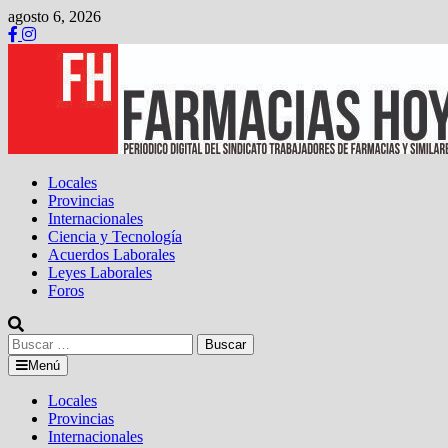
Saltar
agosto 6, 2026
al
contenido
Locales
Provincias
Internacionales
Ciencia y Tecnología
Acuerdos Laborales
Leyes Laborales
Foros
Buscar:
Menú
Locales
Provincias
Internacionales