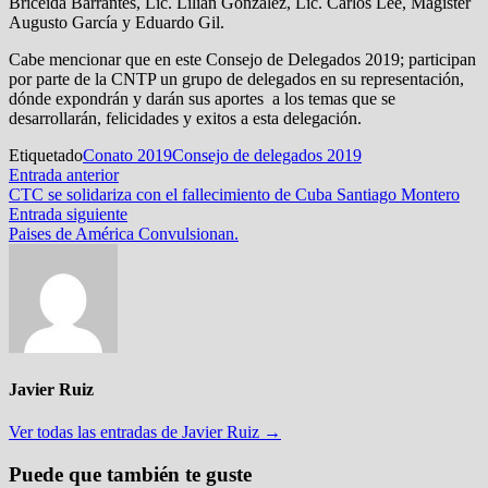
Briceida Barrantes, Lic. Lilian González, Lic. Carlos Lee, Magister
Augusto García y Eduardo Gil.
Cabe mencionar que en este Consejo de Delegados 2019; participan
por parte de la CNTP un grupo de delegados en su representación,
dónde expondrán y darán sus aportes a los temas que se
desarrollarán, felicidades y exitos a esta delegación.
Etiquetado
Conato 2019
Consejo de delegados 2019
Navegación
Entrada
Entrada anterior
anterior:
CTC se solidariza con el fallecimiento de Cuba Santiago Montero
de
Entrada
Entrada siguiente
entradas
siguiente:
Paises de América Convulsionan.
Javier Ruiz
Ver todas las entradas de Javier Ruiz →
Puede que también te guste