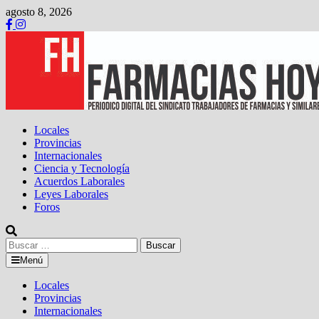
Saltar
agosto 8, 2026
al
contenido
Locales
Provincias
Internacionales
Ciencia y Tecnología
Acuerdos Laborales
Leyes Laborales
Foros
Buscar:
Menú
Locales
Provincias
Internacionales