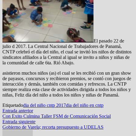
El pasado 22 de
julio d 2017. La Central Nacional de Trabajadores de Panamá,
CNTP celebró el día del niño, el cual se invitó los niños de distintos
sindicatos afiliados a la Central al igual se invito a niños y niñas de
la comunidad de calle 6ta. Rió Abajo.
asistieron muchos niños (as) el cual se les recibió con un gran show
de payasos, concursos y recibieron premios, se contó con juegos de
interacción y demás, también con comidas y refrescos. La CNTP
siempre realiza esta clase de actividades dirigida a todos los niños y
niñas, Feliz día del niño a todos los niños y niñas de Panamá.
Etiquetado
dia del niño cntp 2017
dia del niño en cntp
Navegación
Entrada
Entrada anterior
anterior:
Con Exito Culmina Taller FSM de Comunicación Social
de
Entrada
Entrada siguiente
entradas
siguiente:
Gobierno de Varela; recorta presupuesto a UDELAS