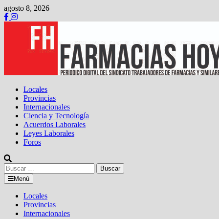
Saltar
agosto 8, 2026
al
contenido
Locales
Provincias
Internacionales
Ciencia y Tecnología
Acuerdos Laborales
Leyes Laborales
Foros
Buscar:
Menú
Locales
Provincias
Internacionales