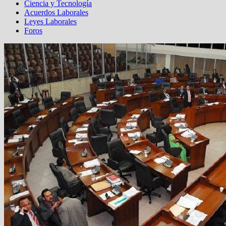
Ciencia y Tecnología
Acuerdos Laborales
Leyes Laborales
Foros