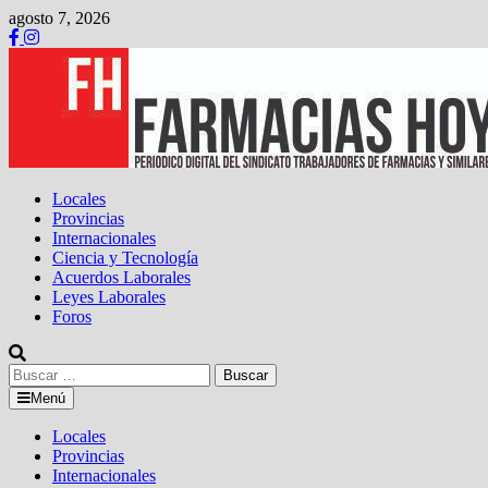
Saltar
agosto 7, 2026
al
contenido
Locales
Provincias
Internacionales
Ciencia y Tecnología
Acuerdos Laborales
Leyes Laborales
Foros
Buscar:
Menú
Locales
Provincias
Internacionales