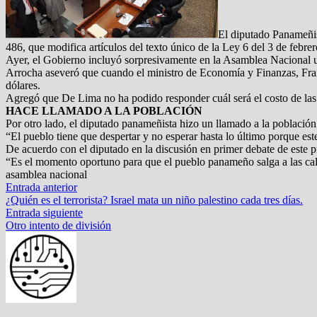
El diputado Panameñis
486, que modifica artículos del texto único de la Ley 6 del 3 de febrero
Ayer, el Gobierno incluyó sorpresivamente en la Asamblea Nacional un
Arrocha aseveró que cuando el ministro de Economía y Finanzas, Frank
dólares.
Agregó que De Lima no ha podido responder cuál será el costo de las
HACE LLAMADO A LA POBLACIÓN
Por otro lado, el diputado panameñista hizo un llamado a la población 
“El pueblo tiene que despertar y no esperar hasta lo último porque 
De acuerdo con el diputado en la discusión en primer debate de este pr
“Es el momento oportuno para que el pueblo panameño salga a las cal
asamblea nacional
Navegación
Entrada
Entrada anterior
anterior:
¿Quién es el terrorista? Israel mata un niño palestino cada tres días.
de
Entrada
Entrada siguiente
entradas
siguiente:
Otro intento de división