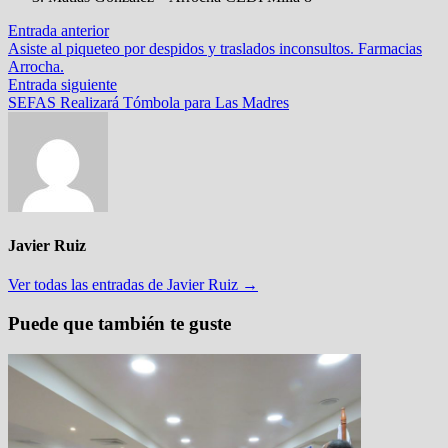
Navegación
Entrada
Entrada anterior
anterior:
Asiste al piqueteo por despidos y traslados inconsultos. Farmacias
de
Arrocha.
entradas
Entrada
Entrada siguiente
siguiente:
SEFAS Realizará Tómbola para Las Madres
Javier Ruiz
Ver todas las entradas de Javier Ruiz →
Puede que también te guste