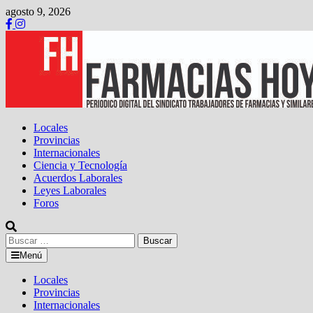
Saltar
agosto 9, 2026
al
contenido
Locales
Provincias
Internacionales
Ciencia y Tecnología
Acuerdos Laborales
Leyes Laborales
Foros
Buscar:
Menú
Locales
Provincias
Internacionales