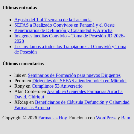
Ultimas entradas
Agosto del 1 al 7 semana de la Lactancia
SEFAS a Realizado Convivios en Panamá y el Oeste
Beneficiarios de Defunción y Calamidad F. Arrocha
Imagenes ineditas Convivio – Toma de Posesión JD 2026-
2028
Les invitamos a todos los Trabajadores al Convivió y Toma
de Posesión
Últimos comentarios
luis
en
Seminarios de Formación para nuevos Dirigentes
Pedro
en
Dirigentes del SEFAS atienden boleta en Mitradel
Rony
en
Cumplimos 53 Aniversario
Alan Cordero
en
Asamblea Generales Farmacias Arrocha
David, Chiriquí
XRdap
en
Beneficiarios de Cláusula Defunción y Calamidad
Farmacias Arrocha
Copyright © 2026
Farmacias Hoy
. Funciona con
WordPress
y
Bam
.