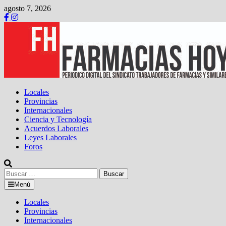
Saltar
agosto 7, 2026
al
contenido
Locales
Provincias
Internacionales
Ciencia y Tecnología
Acuerdos Laborales
Leyes Laborales
Foros
Buscar:
Menú
Locales
Provincias
Internacionales