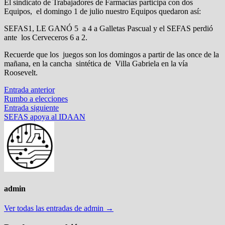
El sindicato de Trabajadores de Farmacias participa con dos
Equipos, el domingo 1 de julio nuestro Equipos quedaron así:
SEFAS1, LE GANÓ 5 a 4 a Galletas Pascual y el SEFAS perdió
ante los Cerveceros 6 a 2.
Recuerde que los juegos son los domingos a partir de las once de la
mañana, en la cancha sintética de Villa Gabriela en la vía
Roosevelt.
Navegación
Entrada
Entrada anterior
anterior:
Rumbo a elecciones
de
Entrada
Entrada siguiente
entradas
siguiente:
SEFAS apoya al IDAAN
admin
Ver todas las entradas de admin →