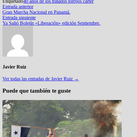
Etiquetado
40 años de los tratados torrijos carter
Navegación
Entrada
Entrada anterior
anterior:
Gran Marcha Nacional en Panamá.
de
Entrada
Entrada siguiente
entradas
siguiente:
Ya Salió Boletín «Liberación» edición Septiembre.
Javier Ruiz
Ver todas las entradas de Javier Ruiz →
Puede que también te guste