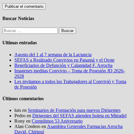
Buscar Noticias
Buscar:
Ultimas entradas
Agosto del 1 al 7 semana de la Lactancia
SEFAS a Realizado Convivios en Panamá y el Oeste
Beneficiarios de Defunción y Calamidad F. Arrocha
Imagenes ineditas Convivio – Toma de Posesión JD 2026-
2028
Les invitamos a todos los Trabajadores al Convivió y Toma
de Posesión
Últimos comentarios
luis
en
Seminarios de Formación para nuevos Dirigentes
Pedro
en
Dirigentes del SEFAS atienden boleta en Mitradel
Rony
en
Cumplimos 53 Aniversario
Alan Cordero
en
Asamblea Generales Farmacias Arrocha
David, Chiriquí