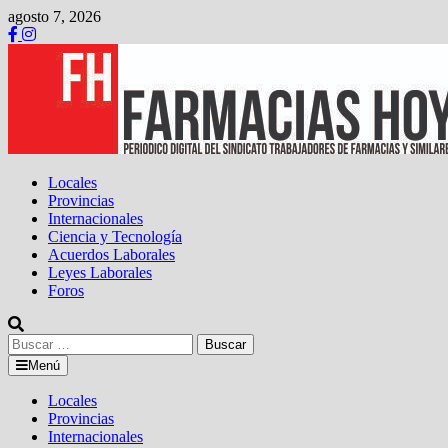
Saltar
agosto 7, 2026
al
contenido
Locales
Provincias
Internacionales
Ciencia y Tecnología
Acuerdos Laborales
Leyes Laborales
Foros
Buscar:
Menú
Locales
Provincias
Internacionales